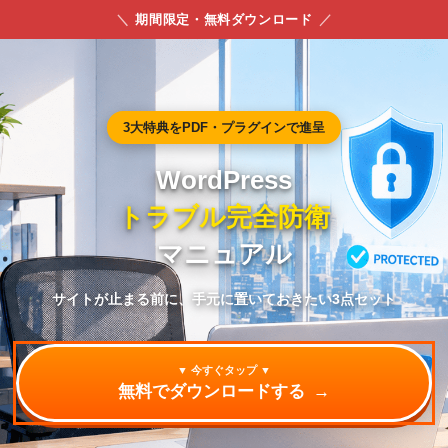
期間限定・無料ダウンロード
3大特典をPDF・プラグインで進呈
WordPress
トラブル完全防衛
マニュアル
サイトが止まる前に、手元に置いておきたい3点セット
▼ 今すぐタップ ▼
無料でダウンロードする
→