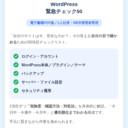
WordPress
緊急チェック50
電子書籍PDF版／1人社長・WEB管理者専用
「自分のサイトは今、安全なのか？」その答えを
自分の目で確か
める
ための50項目チェックリスト。
ログイン・アカウント
WordPress本体／プラグイン／テーマ
バックアップ
サーバー・ファイル設定
セキュリティ運用
1項目ずつ
「危険度・確認方法・対処法」
を具体的に解説。「今
日中・今週中・今月中」と
優先順位までわかる
構成です。
手元に置きながら作業を進められます。