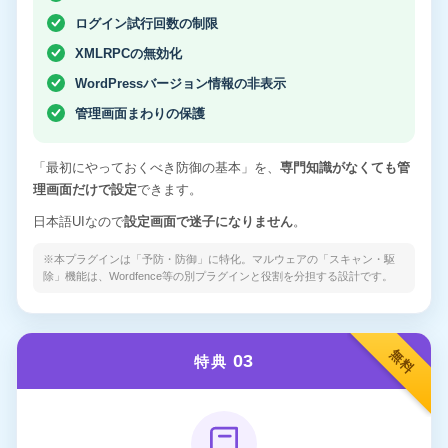
ログイン試行回数の制限
XMLRPCの無効化
WordPressバージョン情報の非表示
管理画面まわりの保護
「最初にやっておくべき防御の基本」を、
専門知識がなくても管
理画面だけで設定
できます。
日本語UIなので
設定画面で迷子になりません
。
※本プラグインは「予防・防御」に特化。マルウェアの「スキャン・駆
除」機能は、Wordfence等の別プラグインと役割を分担する設計です。
無料
03
特典