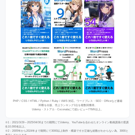
PHP / CSS / HTML / Python / Ruby / AWS 対応。ワードプレス・SEO・Officeなど書籍
30冊を出版、売上ランキング1位を複数回獲得。
Udemy・ストアカ・Coconalaにて総レビュー776件以上。
※1：2021/3/29～2025/04/30までの期間にてUdemy、YouTubeを合わせたオンライン動画講座の受講
生10,000名以上。
※2：2005年から2024年まで期間にて3000以上制作・構築ですが正確な総数がわからない為、3000と