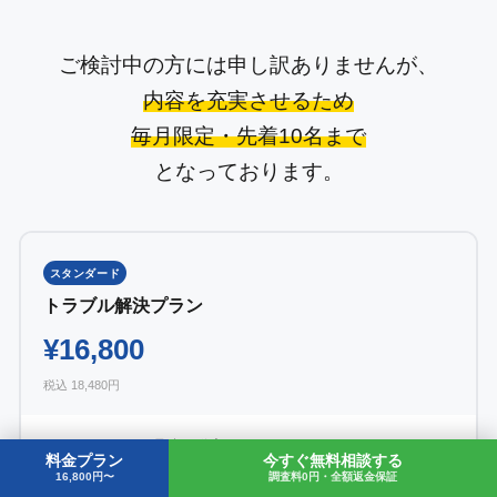
ご検討中の方には申し訳ありませんが、
内容を充実させるため
毎月限定・先着10名まで
となっております。
スタンダード
トラブル解決プラン
¥16,800
税込 18,480円
WordPress不具合の復旧
料金プラン
今すぐ無料相談する
WordPressログインできない状態の復旧
16,800円〜
調査料0円・全額返金保証