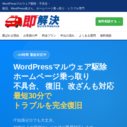
WordPressマルウェア駆除・不具合・
復旧、WordPress改ざん、ホームページ乗っ取り・トラブル専門
無料相談する →
選ばれる理由
お客様の声
料金プラン
申込の流れ
よくある質問
無料相談
24時間 緊急対応中
WordPressマルウェア駆除
ホームページ乗っ取り
不具合、 復旧、改ざんも対応
最短30分で
トラブルを完全復旧
IT知識ゼロでも大丈夫。