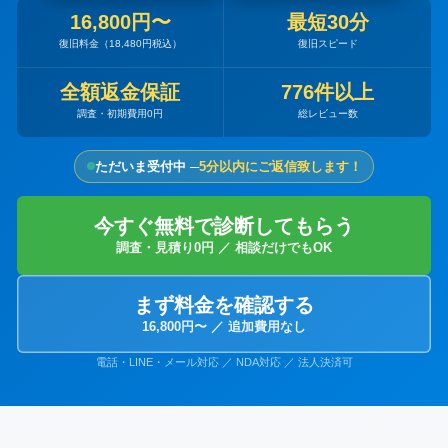
16,800円〜
最短30分
復旧料金（18,480円税込）
復旧スピード
全額返金保証
776件以上
調査・初期費用0円
総レビュー数
ただいま受付中 ─
5分以内にご返信致します！
今すぐ無料で診断してもらう
調査・見積り0円 ／ 相談だけでもOK
まず料金を確認する
16,800円〜 ／ 追加費用なし
電話・LINE・メール対応 ／ NDA対応 ／ 法人決済可