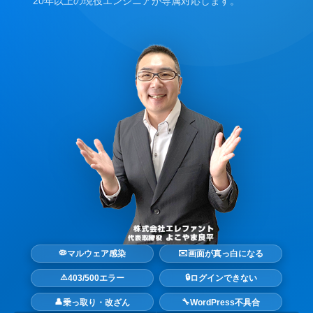
20年以上の現役エンジニアが専属対応します。
🦠
✉️
マルウェア感染
画面が真っ白になる
⚠️
🔒
403/500エラー
ログインできない
👤
🔧
乗っ取り・改ざん
WordPress不具合