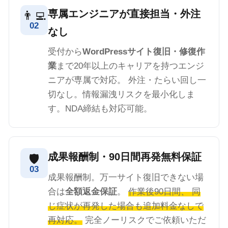
専属エンジニアが直接担当・外注
👨‍💻
02
なし
受付から
WordPressサイト復旧・修復作
業
まで20年以上のキャリアを持つエンジ
ニアが専属で対応。 外注・たらい回し一
切なし。情報漏洩リスクを最小化しま
す。NDA締結も対応可能。
成果報酬制・90日間再発無料保証
🛡️
03
成果報酬制。万一サイト復旧できない場
合は
全額返金保証
。
作業後90日間、 同
じ症状が再発した場合も追加料金なしで
再対応。
完全ノーリスクでご依頼いただ