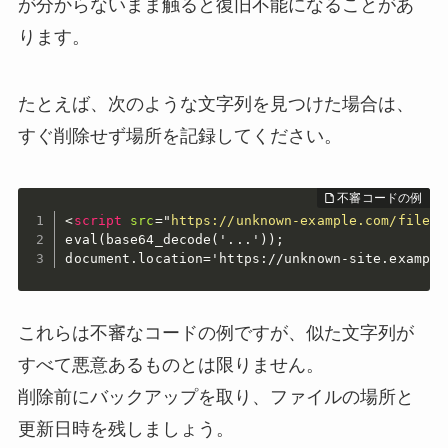
が分からないまま触ると復旧不能になることがあ
ります。
たとえば、次のような文字列を見つけた場合は、
すぐ削除せず場所を記録してください。
<
script
src
=
"
https://unknown-example.com/file.j
eval(base64_decode('...'));

document.location='https://unknown-site.example
これらは不審なコードの例ですが、似た文字列が
すべて悪意あるものとは限りません。
削除前にバックアップを取り、ファイルの場所と
更新日時を残しましょう。